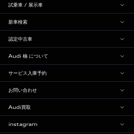
試乗車 / 展示車
全国統一イベント
ディーラー独自イベント
新車検索
試乗予約
試乗車一覧
認定中古車
新車検索
展示車一覧
Audi 楠 について
Audi認定中古車検索
サービス入庫予約
Audi 楠 店舗情報
Audi 楠 運営会社概要
お問い合わせ
Audi 楠 サービス入庫予約
定期点検 / 車検 料金表
Audi買取
各種お問い合わせ
来店型オペレーション
instagram
Audi買取