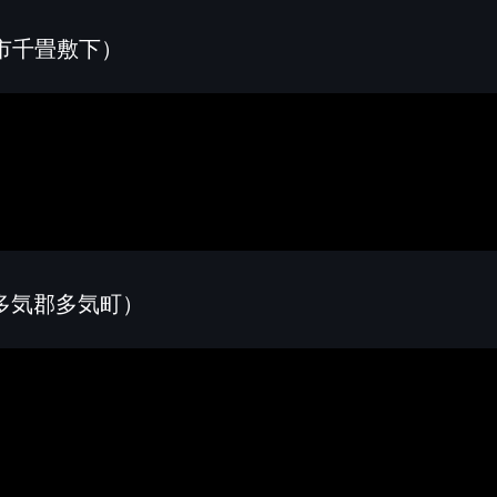
市千畳敷下）
県多気郡多気町）