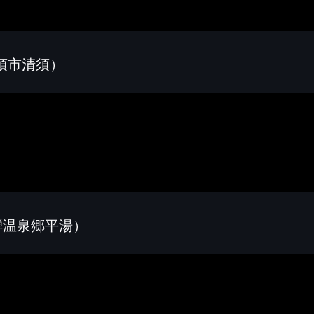
須市清須）
騨温泉郷平湯）