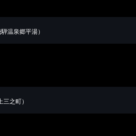
飛騨温泉郷平湯）
上三之町）